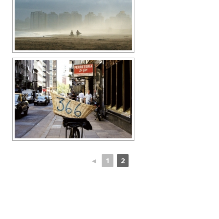
◄
1
2